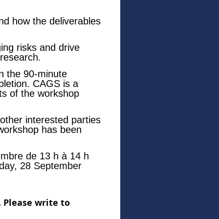
nd how the deliverables
ing risks and drive
 research.
 in the 90-minute
mpletion. CAGS is a
sts of the workshop
other interested parties
e workshop has been
tembre de 13 h à 14 h
onday, 28 September
 Please write to