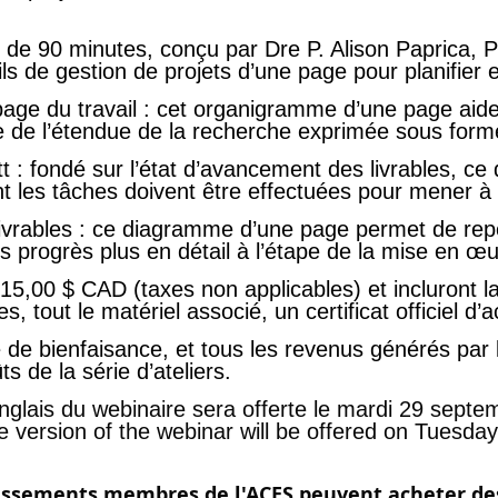
 de 90 minutes, conçu par Dre P. Alison Paprica, 
ils de gestion de projets d’une page pour planifier 
age du travail : cet organigramme d’une page aide
 l’étendue de la recherche exprimée sous forme 
 : fondé sur l’état d’avancement des livrables, c
les tâches doivent être effectuées pour mener à 
s livrables : ce diagramme d’une page permet de rep
s progrès plus en détail à l’étape de la mise en œ
 15,00 $ CAD (taxes non applicables) et incluront la
, tout le matériel associé, un certificat officiel d
e bienfaisance, et tous les revenus générés par l
ts de la série d’ateliers.
glais du webinaire sera offerte le mardi 29 septe
e version of the webinar will be offered on Tuesd
issements membres de l'ACES peuvent acheter des 