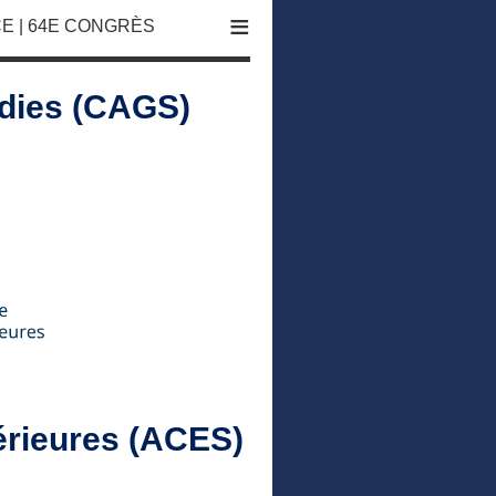
≡
E | 64E CONGRÈS
udies (CAGS)
érieures (ACES)