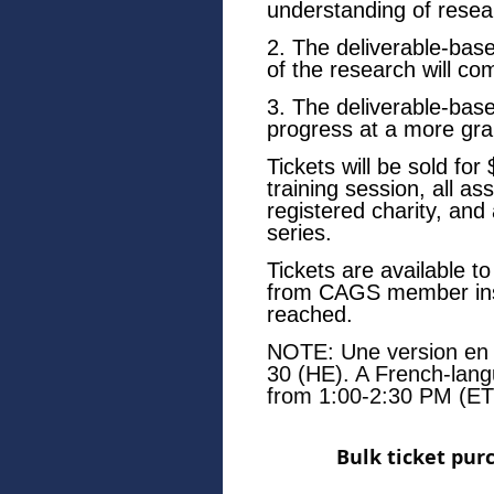
understanding of resea
2. The deliverable-bas
of the research will co
3. The deliverable-base
progress at a more gra
Tickets will be sold for
training session, all as
registered charity, and
series.
Tickets are available t
from CAGS member insti
reached.
NOTE: Une version en f
30 (HE). A French-lang
from 1:00-2:30 PM (ET
Bulk ticket pur