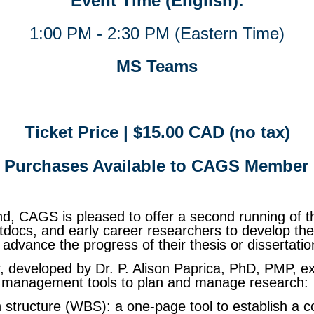
Event Time (English):
1:00 PM - 2:30 PM (Eastern Time)
MS Teams
Ticket Price |
$15.00 CAD (no tax)
t Purchases Available to CAGS Member I
, CAGS is pleased to offer a second running of t
docs, and early career researchers to develop thei
dvance the progress of their thesis or dissertatio
, developed by Dr. P. Alison Paprica, PhD, PMP, e
t management tools to plan and manage research:
structure (WBS): a one-page tool to establish a 