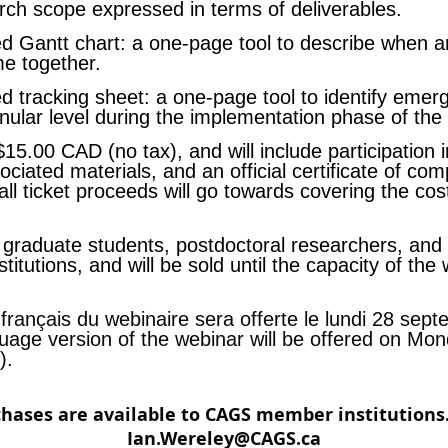
rch scope expressed in terms of deliverables.
ed Gantt chart: a one-page tool to describe when a
me together.
d tracking sheet: a one-page tool to identify emerg
nular level during the implementation phase of the
 $15.00 CAD (no tax), and will include participation
sociated materials, and an official certificate of co
 all ticket proceeds will go towards covering the co
o graduate students, postdoctoral researchers, and 
tutions, and will be sold until the capacity of th
rançais du webinaire sera offerte le lundi 28 sep
uage version of the webinar will be offered on M
).
chases are available to CAGS member institutions.
Ian.Wereley@CAGS.ca