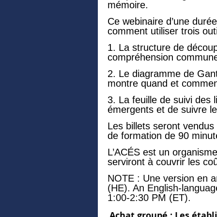
mémoire.
Ce webinaire d’une durée
comment utiliser trois out
1. La structure de découp
compréhension commune de
2. Le diagramme de Gantt
montre quand et comment 
3. La feuille de suivi de
émergents et de suivre le
Les billets seront vendus
de formation de 90 minutes
L’ACÉS est un organisme d
serviront à couvrir les coû
NOTE : Une version en an
(HE). An English-languag
1:00-2:30 PM (ET).
Achat groupé : Les établ